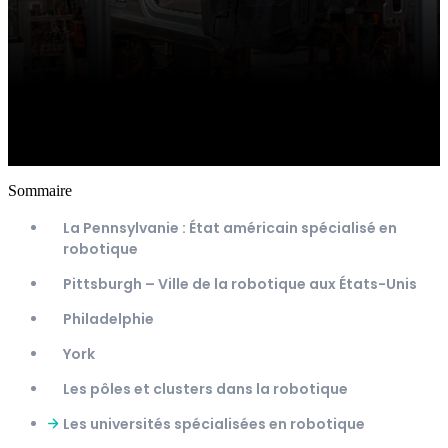
Sommaire
La Pennsylvanie : État américain spécialisé en
robotique
Pittsburgh – Ville de la robotique aux États-Unis
Philadelphie
York
Les pôles et clusters dans la robotique
Les universités spécialisées en robotique