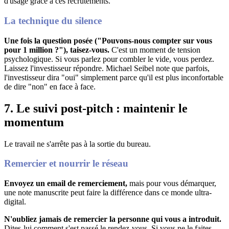
d'usage grâce à ces recrutements
.
La technique du silence
Une fois la question posée ("Pouvons-nous compter sur vous
pour 1 million ?"), taisez-vous
.
C'est un moment de tension
psychologique.
Si vous parlez pour combler le vide, vous perdez
.
Laissez l'investisseur répondre.
Michael Seibel note que parfois,
l'investisseur dira "oui" simplement parce qu'il est plus inconfortable
de dire "non" en face à face
.
7. Le suivi post-pitch : maintenir le
momentum
Le travail ne s'arrête pas à la sortie du bureau.
Remercier et nourrir le réseau
Envoyez un email de remerciement,
mais pour vous démarquer,
une note manuscrite peut faire la différence dans ce monde ultra-
digital
.
N'oubliez jamais de remercier la personne qui vous a introduit
.
Dites-lui comment s'est passé le rendez-vous
. Si vous ne le faites