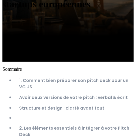
startups européennes
Sommaire
1. Comment bien préparer son pitch deck pour un
VC US
Avoir deux versions de votre pitch : verbal & écrit
Structure et design : clarté avant tout
2. Les éléments essentiels à intégrer à votre Pitch
Deck