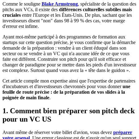
Comme le souligne
Blake Armstrong
, spécialiste de la question des
pitchs aux VCs, il existe des
différences culturelles subtiles mais
cruciales
entre l'Europe et les États-Unis. De plus, sachant que les
investisseurs disent "non" dans 98 à 99 % des cas, votre marge
d'erreur est infime.
Ayant moi-même participé à des programmes de formation aux
startups sur cette question précise, je vous confirme que la démarche
demande de la préparation : vendre à un client éduqué dans son
secteur ou se vendre à un VC qui n'a aucune idée de ce que vous
faite est différent. Construire son pitch pour qu'il soit efficace et
changer de paradigme pour se mettre dans les pieds d'un investisseur
est complexe. Surtout quand vous avez la « tête dans le guidon ».
Cet article compile mon expertise ainsi que l'expertise de partenaires
d'incubateurs et d'investisseurs chevronnés pour vous donner
une
feuille de route précise : de la préparation de vos slides à la
poignée de main finale
.
1. Comment bien préparer son pitch deck
pour un VC US
Avant même de réserver votre billet d'avion, vous devez
préparer
votre arsenal
.
Une erreur classique est de n'avoir qu'un seul support