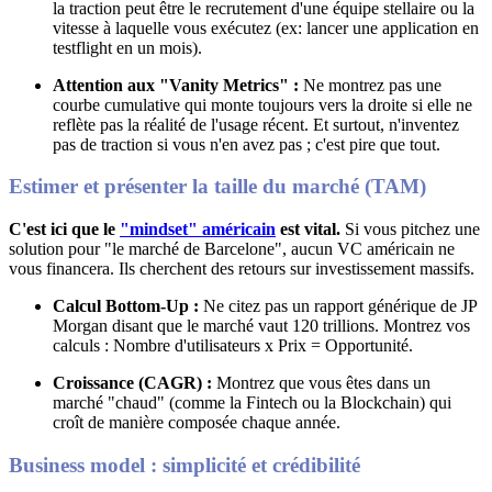
la traction peut être le recrutement d'une équipe stellaire ou la
vitesse à laquelle vous exécutez (ex: lancer une application en
testflight en un mois)
.
Attention aux "Vanity Metrics" :
Ne montrez pas une
courbe cumulative qui monte toujours vers la droite si elle ne
reflète pas la réalité de l'usage récent
.
Et surtout, n'inventez
pas de traction si vous n'en avez pas ; c'est pire que tout
.
Estimer et présenter la taille du marché (TAM)
C'est ici que le
"mindset" américain
est vital.
Si vous pitchez une
solution pour "le marché de Barcelone", aucun VC américain ne
vous financera
.
Ils cherchent des retours sur investissement massifs
.
Calcul Bottom-Up :
Ne citez pas un rapport générique de JP
Morgan disant que le marché vaut 120 trillions
.
Montrez vos
calculs : Nombre d'utilisateurs x Prix = Opportunité
.
Croissance (CAGR) :
Montrez que vous êtes dans un
marché "chaud" (comme la Fintech ou la Blockchain) qui
croît de manière composée chaque année
.
Business model : simplicité et crédibilité